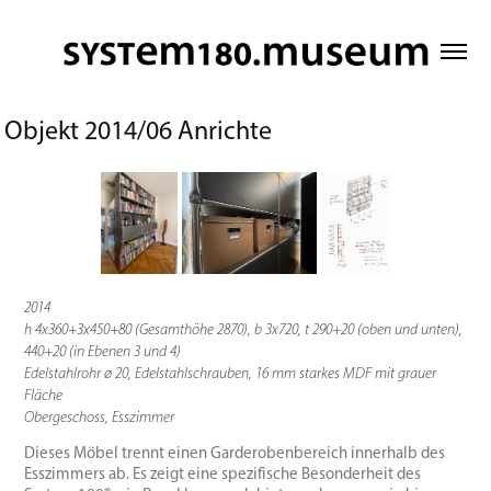
Objekt 2014/06 Anrichte
2014
h 4x360+3x450+80 (Gesamthöhe 2870), b 3x720, t 290+20 (oben und unten),
440+20 (in Ebenen 3 und 4)
Edelstahlrohr ø 20, Edelstahlschrauben, 16 mm starkes MDF mit grauer
Fläche
Obergeschoss, Esszimmer
Dieses Möbel trennt einen Garderobenbereich innerhalb des
Esszimmers ab. Es zeigt eine spezifische Besonderheit des