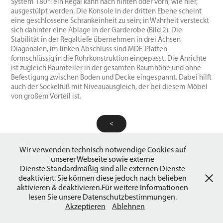
System 180®: ein Regal kann nach hinten oder vorn, wie hier,
ausgestülpt werden. Die Konsole in der dritten Ebene scheint
eine geschlossene Schrankeinheit zu sein; in Wahrheit versteckt
sich dahinter eine Ablage in der Garderobe (Bild 2). Die
Stabilität in der Regaltiefe übernehmen in drei Achsen
Diagonalen, im linken Abschluss sind MDF-Platten
formschlüssig in die Rohrkonstruktion eingepasst. Die Anrichte
ist zugleich Raumteiler in der gesamten Raumhöhe und ohne
Befestigung zwischen Boden und Decke eingespannt. Dabei hilft
auch der Sockelfuß mit Niveauausgleich, der bei diesem Möbel
von großem Vorteil ist.
<
Wir verwenden technisch notwendige Cookies auf
>
unserer Webseite sowie externe
Dienste.Standardmäßig sind alle externen Dienste
© 2026 by System180 Museum Powered by
Adobe Portfolio
deaktiviert. Sie können diese jedoch nach belieben
aktivieren & deaktivieren.Für weitere Informationen
lesen Sie unsere Datenschutzbestimmungen.
Akzeptieren
Ablehnen