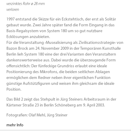
verzinktes Rohr ø 28 mm
verloren
1997 entstand die Skizze für ein Eckstehtisch, der erst als Solitär
gebaut wurde. Zwei Jahre später fand die Form Eingang in das
Basis-Regalsystem von System 180 um so gut nutzbare
Ecklösungen anzubieten.
Für die Veranstaltung ›Musealisierung als Zivilisationsstrategie‹ von
Bazon Brock am 24. November 2009 in der Temporären Kunsthalle
Berlin lieh System 180 eine der drei Varianten den Veranstaltern
dankenswerterweise aus. Dabei wurde die überzeugende Form
offensichtlich: Der fünfeckige Grundriss erlaubt eine ideale
Positionierung des Mikrofons, die beiden seitlichen Ablagen
ermöglichen dem Redner neben ihrer eigentlichen Funktion
günstige Aufstützfiguren und weisen ihm gleichsam die ideale
Position.
Das Bild 2 zeigt das Stehpult in Jürg Steiners Arbeitsraum in der
Kärtener Straße 23 in Berlin Schöneberg am 9. April 2003.
Fotografien: Olaf Mehl, Jürg Steiner
mehr Info