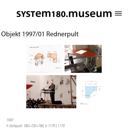
Objekt 1997/01 Rednerpult
1997
h Stehpult: 180+720+180, b 1170 t 1170