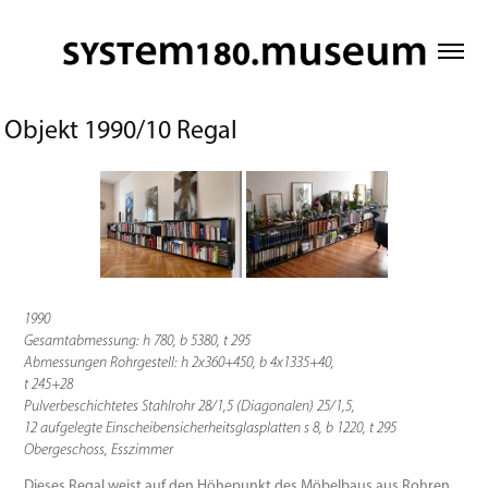
Objekt 1990/10 Regal
1990
Gesamtabmessung: h 780, b 5380, t 295
Abmessungen Rohrgestell: h 2x360+450, b 4x1335+40,
t 245+28
Pulverbeschichtetes Stahlrohr 28/1,5 (Diagonalen) 25/1,5,
12 aufgelegte Einscheibensicherheitsglasplatten s 8, b 1220, t 295
Obergeschoss, Esszimmer
Dieses Regal weist auf den Höhepunkt des Möbelbaus aus Rohren